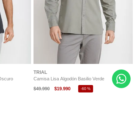
T
C
$
TRIAL
Oscuro
Camisa Lisa Algodón Basilio Verde
$
49
.
990
$
19
.
990
-
60 %