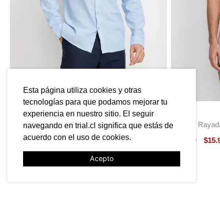
Esta página utiliza cookies y otras
tecnologías para que podamos mejorar tu
experiencia en nuestro sitio. El seguir
TRIAL
TRIAL
Camisa Lino Algodón Braulio Celeste
Camisa Rayada
navegando en trial.cl significa que estás de
acuerdo con el uso de cookies.
$
49
.
990
$
19
.
990
$
39
.
990
$
15
.
-
60 %
Acepto
TAMBIÉN PODRÍA INTERESA