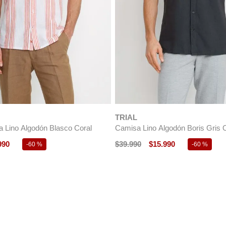
TRIAL
 Lino Algodón Blasco Coral
Camisa Lino Algodón Boris Gris 
990
$
39
.
990
$
15
.
990
-
60 %
-
60 %
RTE