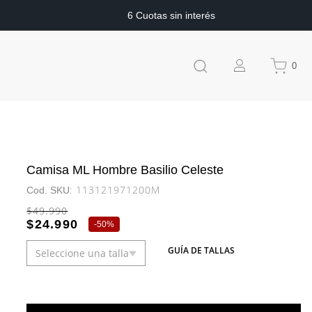
6 Cuotas sin interés
0
Camisa ML Hombre Basilio Celeste
:
113121971200M
$
49
.
990
$
24
.
990
-
50%
GUÍA DE TALLAS
Seleccione una talla