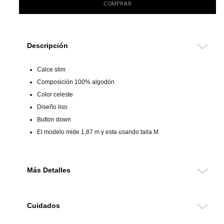
COMPRAR
Descripción
Calce slim
Composición 100% algodón
Color celeste
Diseño liso
Button down
El modelo mide 1,87 m y esta usando talla M
Más Detalles
Camisa 100% algodón de calce slim, diseñada para ofrecer
frescura y comodidad sin perder estilo. Su diseño liso en color
Cuidados
celeste la convierte en un básico versátil, ideal para
combinaciones casuales o semi formales.