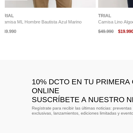
TRIAL
TRIAL
Camisa Lino Algodón Braulio Café
Camisa ML Hom
$
49
.
990
$
19
.
990
$
49
.
990
$
24
.
-
60 %
10% DCTO EN TU PRIMERA
ONLINE
SUSCRÍBETE A NUESTRO 
Regístrate para recibir las últimas noticias: preventas
exclusivas, lanzamientos, ediciones limitadas y event