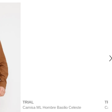
TRIAL
T
Camisa Lino Algodón Boris Celeste
C