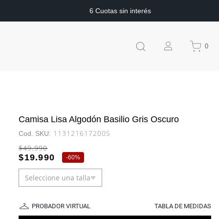
6 Cuotas sin interés
0
Camisa Lisa Algodón Basilio Gris Oscuro
:
113121617200S
$
49
.
990
$
19
.
990
-
60%
Seleccione una talla
PROBADOR VIRTUAL
TABLA DE MEDIDAS