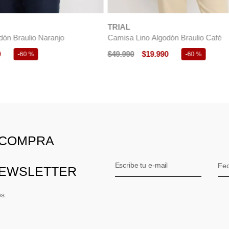
TRIAL
bre Basilio Celeste
Camisa Cotelé ML Hombre Burgo
990
$
54
.
990
$
27
.
490
-
50 %
-
50 %
 COMPRA
NEWSLETTER
os.