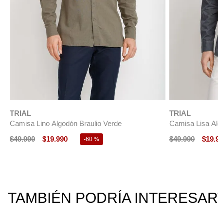
NUEVO
TRIAL
TRIAL
Camisa Cotelé ML Hombre Burgos Burdeo
Camisa ML Hom
$
54
.
990
$
27
.
490
$
49
.
990
$
24
.
-
50 %
TAMBIÉN PODRÍA INTERESA