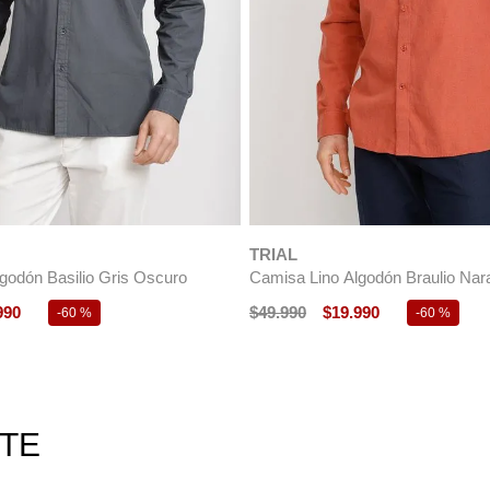
TRIAL
Camisa Relajada Viscosa Algodó
$
39
.
990
$
15
.
990
-
60 %
bre Basilio Azul Marino
990
-
50 %
RTE