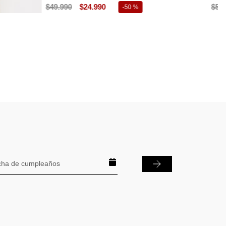
$
39
.
990
$
15
.
990
$
-
60 %
s Azul Marino