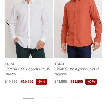
TRIAL
TRIAL
T
Camisa Lino Algodón Braulio
Camisa Lino Algodón Braulio
C
r
Blanco
Naranjo
B
$
49
.
990
$
19
.
990
$
49
.
990
$
19
.
990
$
-
60 %
-
60 %