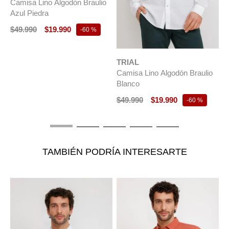
Camisa Lino Algodón Braulio
Azul Piedra
$
49
.
990
$
19
.
990
-
60 %
TRIAL
T
Camisa Lino Algodón Braulio
C
Blanco
B
$
49
.
990
$
19
.
990
$
-
60 %
TAMBIÉN PODRÍA INTERESARTE