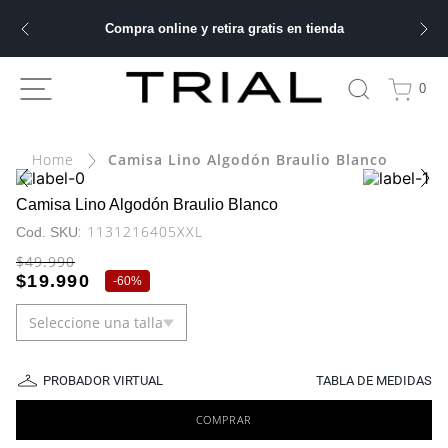
Compra online y retira gratis en tienda
ÁS BUSCADOS
0
ery
Camisa Lino Algodón Braulio Blanco
bre
Camisa Lino Algodón Braulio Blanco
:
1131216405XXL
$
49
.
990
ble
$
19
.
990
-
60%
Seleccione una talla
 hombre
PROBADOR VIRTUAL
TABLA DE MEDIDAS
COMPRAR