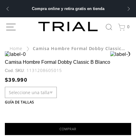
Compra online y retira gratis en tienda
ÁS BUSCADOS
0
Camisa Hombre Formal Dobby Classic B Blanco
bre
ery
Camisa Hombre Formal Dobby Classic B Blanco
:
1131208605015
$
39
.
990
Seleccione una talla
 hombre
GUÍA DE TALLAS
ble
COMPRAR