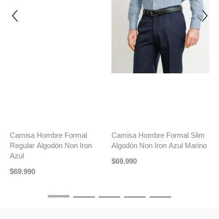
ÚLTIMAS TALLAS
TRIAL
TRIAL
T
Camisa Hombre Formal Slim
Camisa Hombre Formal
C
Algodón Non Iron Azul
Algodón Dynamic Celeste
R
T
$
69
.
990
$
39
.
990
$
23
.
990
-
40 %
$
TAMBIÉN PODRÍA INTERESARTE