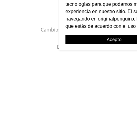
tecnologías para que podamos me
experiencia en nuestro sitio. El s
navegando en originalpenguin.cl 
SUSCRÍBETE A NUESTRO
que estás de acuerdo con el uso
NEWSLETTER
Acepto
Entérate primero de nuestras noticias, preventas exclusivas,
lanzamientos, ediciones limitadas y eventos
TE AYUDAMOS