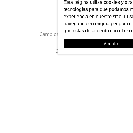
Esta página utiliza cookies y otr
tecnologías para que podamos me
experiencia en nuestro sitio. El s
navegando en originalpenguin.cl 
SUSCRÍBETE A NUESTRO
que estás de acuerdo con el uso
NEWSLETTER
Acepto
Entérate primero de nuestras noticias, preventas exclusivas,
lanzamientos, ediciones limitadas y eventos
TE AYUDAMOS