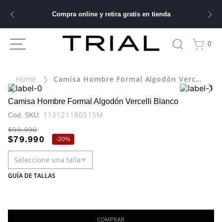
Compra online y retira gratis en tienda
ÁS BUSCADOS
0
Camisa Hombre Formal Algodón Vercelli Blanco
bre
ery
Camisa Hombre Formal Algodón Vercelli Blanco
:
113121180515M
$
99
.
990
$
79
.
990
-
20%
 hombre
Seleccione una talla
ble
GUÍA DE TALLAS
COMPRAR