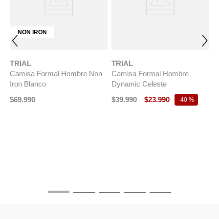
NON IRON
TRIAL
TRIAL
Camisa Formal Hombre Non
Camisa Formal Hombre
Iron Blanco
Dynamic Celeste
$
69
.
990
$
39
.
990
$
23
.
990
-
40 %
T
n
C
P
$