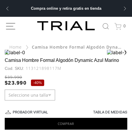
Compra online y retira gratis en tienda
ÁS BUSCADOS
0
Camisa Hombre Formal Algodón Dynamic Azul Marino
bre
ery
Camisa Hombre Formal Algodón Dynamic Azul Marino
:
113121898117M
$
39
.
990
$
23
.
990
-
40%
 hombre
Seleccione una talla
ble
PROBADOR VIRTUAL
TABLA DE MEDIDAS
COMPRAR