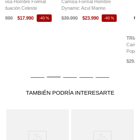
Camisa Formal Hombre
Camisa Hombre Formal
Dynamic Azul Marino
Popelina Classic Celeste
$
39
.
990
$
23
.
990
$
29
.
990
-
40 %
TAMBIÉN PODRÍA INTERESARTE