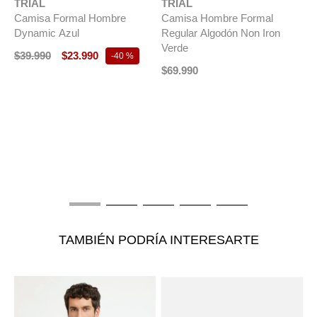
TRIAL
TRIAL
Camisa Formal Hombre
Camisa Hombre Formal
Dynamic Azul
Regular Algodón Non Iron
Verde
$
39
.
990
$
23
.
990
-
40 %
$
69
.
990
T
C
A
$
TAMBIÉN PODRÍA INTERESARTE