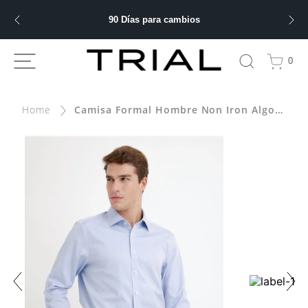
90 Días para cambios
ÁS BUSCADOS
0
Camisa Formal Hombre Non Iron Algodón Liso Celeste
bre
ery
 hombre
ble