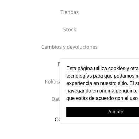
Tiendas
Stock
Cambios y devoluciones
Despacho
Esta página utiliza cookies y otr
tecnologías para que podamos me
Política de privacidad
experiencia en nuestro sitio. El s
navegando en originalpenguin.cl 
que estás de acuerdo con el uso
Datos empresa
Acepto
CONTACTO
✉ servicioalcliente@grupombo.com