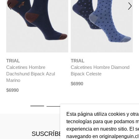
NUEVO
NUEVO
TRIAL
TRIAL
T
Calcetines Hombre
Calcetines Hombre Diamond
C
Dachshund Bipack Azul
Bipack Celeste
B
Marino
$
6990
$
$
6990
Esta página utiliza cookies y otr
tecnologías para que podamos me
experiencia en nuestro sitio. El s
SUSCRÍBETE A NUESTRO
navegando en originalpenguin.cl 