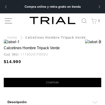
Compra online y retira gratis en tienda
ÁS BUSCADOS
0
Calcetines Hombre Tripack Verde
bre
ery
Calcetines Hombre Tripack Verde
:
11100201F800U
$
14
.
990
 hombre
ble
COMPRAR
Descripción