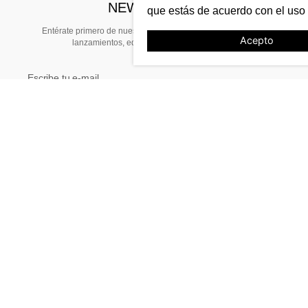
NEWSLETTER
que estás de acuerdo con el uso
Entérate primero de nuestras noticias, preventas exclusivas,
Acepto
lanzamientos, ediciones limitadas y eventos
TE AYUDAMOS
Tiendas
Stock