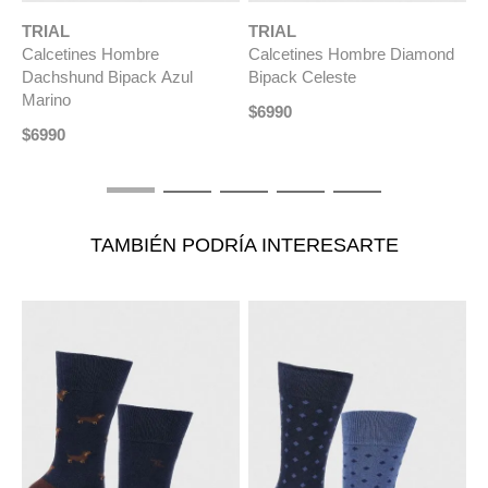
TRIAL
TRIAL
T
Calcetines Hombre
Calcetines Hombre Diamond
C
Dachshund Bipack Azul
Bipack Celeste
B
Marino
$
6990
$
$
6990
TAMBIÉN PODRÍA INTERESARTE