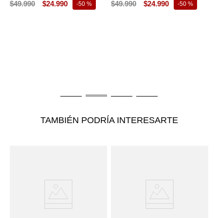
$
49
.
990
$
24
.
990
$
49
.
990
$
24
.
990
-
50 %
-
50 %
T
B
C
$
TAMBIÉN PODRÍA INTERESARTE