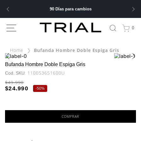
90 Días para cambios
ÁS BUSCADOS
0
bre
Bufanda Hombre Doble Espiga Gris
ery
Bufanda Hombre Doble Espiga Gris
:
110053651600U
$
49
.
990
 hombre
$
24
.
990
-
50%
ble
COMPRAR