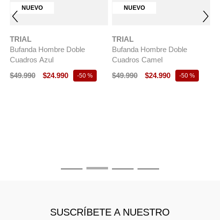
NUEVO
NUEVO
TRIAL
TRIAL
Bufanda Hombre Doble
Bufanda Hombre Doble
Cuadros Azul
Cuadros Camel
$
49
.
990
$
24
.
990
$
49
.
990
$
24
.
990
-
50 %
-
50 %
T
B
C
$
SUSCRÍBETE A NUESTRO