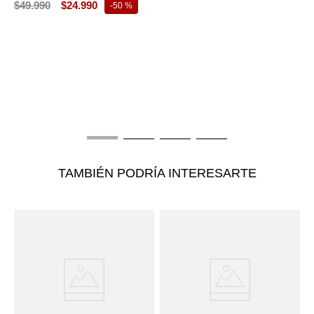
$
49
.
990
$
24
.
990
-
50 %
T
B
E
$
TAMBIÉN PODRÍA INTERESARTE