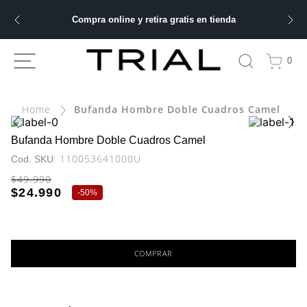
Compra online y retira gratis en tienda
ÁS BUSCADOS
0
ery
Bufanda Hombre Doble Cuadros Camel
bre
Bufanda Hombre Doble Cuadros Camel
:
110053641000U
$
49
.
990
ble
$
24
.
990
-
50%
 hombre
COMPRAR