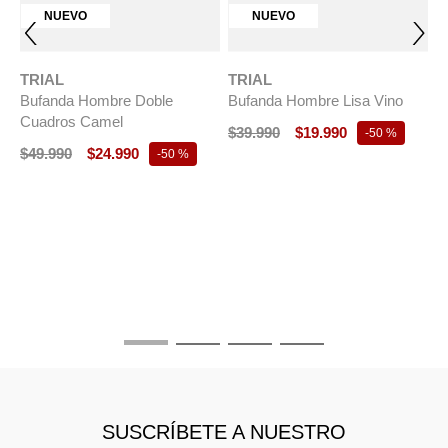
NUEVO
NUEVO
TRIAL
TRIAL
Bufanda Hombre Doble
Bufanda Hombre Lisa Vino
Cuadros Camel
$
39
.
990
$
19
.
990
-
50 %
$
49
.
990
$
24
.
990
-
50 %
T
B
E
$
SUSCRÍBETE A NUESTRO