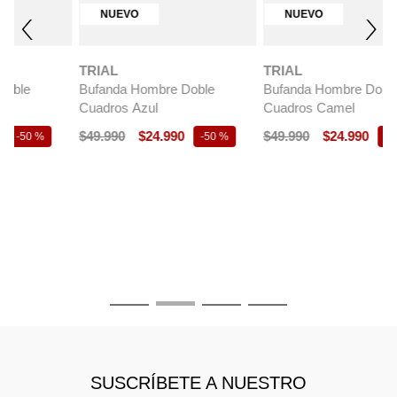
NUEVO
NUEVO
TRIAL
TRIAL
Bufanda Hombre Doble
Bufanda Hombre Doble
Cuadros Azul
Cuadros Camel
$
49
.
990
$
24
.
990
$
49
.
990
$
24
.
990
-
50 %
-
50 %
T
B
C
$
SUSCRÍBETE A NUESTRO