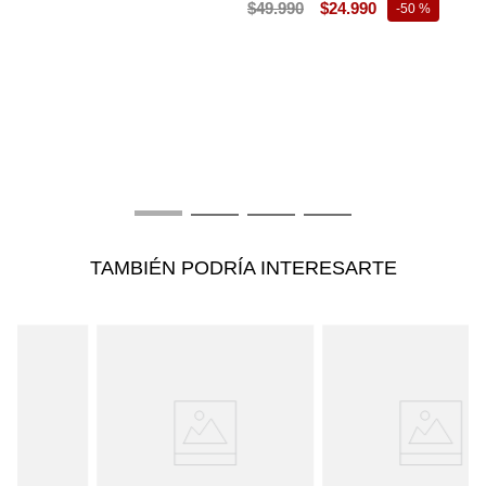
$
49
.
990
$
24
.
990
-
50 %
T
B
C
$
TAMBIÉN PODRÍA INTERESARTE