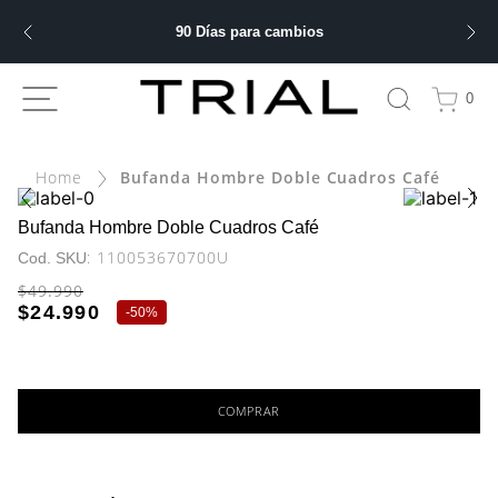
90 Días para cambios
ÁS BUSCADOS
0
bre
Bufanda Hombre Doble Cuadros Café
ery
Bufanda Hombre Doble Cuadros Café
:
110053670700U
$
49
.
990
 hombre
$
24
.
990
-
50%
ble
COMPRAR