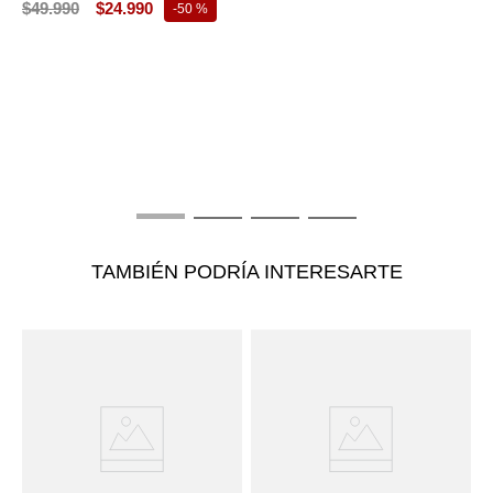
$
49
.
990
$
24
.
990
-
50 %
T
B
E
$
TAMBIÉN PODRÍA INTERESARTE