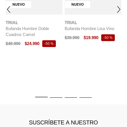
NUEVO
NUEVO
TRIAL
TRIAL
Bufanda Hombre Doble
Bufanda Hombre Lisa Vino
Cuadros Camel
$
39
.
990
$
19
.
990
-
50 %
$
49
.
990
$
24
.
990
-
50 %
T
B
E
$
SUSCRÍBETE A NUESTRO