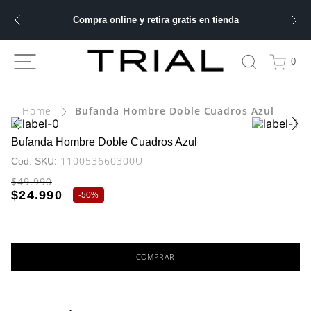
Compra online y retira gratis en tienda
ÁS BUSCADOS
0
ery
Bufanda Hombre Doble Cuadros Azul
bre
Bufanda Hombre Doble Cuadros Azul
:
110053660300U
ble
$
49
.
990
$
24
.
990
-
50%
 hombre
COMPRAR