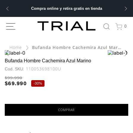
Compra online y retira gratis en tienda
ÁS BUSCADOS
0
ery
Bufanda Hombre Cachemira Azul Marino
bre
Bufanda Hombre Cachemira Azul Marino
:
110053698100U
ble
$
99
.
990
$
69
.
990
-
30%
 hombre
COMPRAR