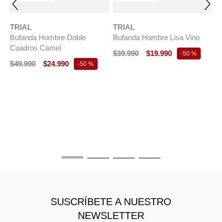
TRIAL
TRIAL
Bufanda Hombre Doble
Bufanda Hombre Lisa Vino
Cuadros Camel
$
39
.
990
$
19
.
990
-
50 %
$
49
.
990
$
24
.
990
-
50 %
T
B
E
$
SUSCRÍBETE A NUESTRO
NEWSLETTER