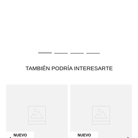
T
B
E
$
TAMBIÉN PODRÍA INTERESARTE
NUEVO
NUEVO