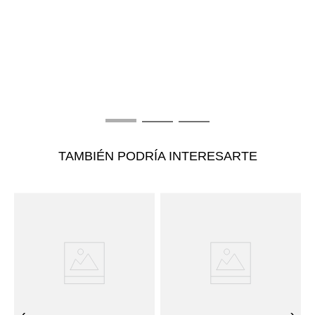
T
B
C
$
TAMBIÉN PODRÍA INTERESARTE