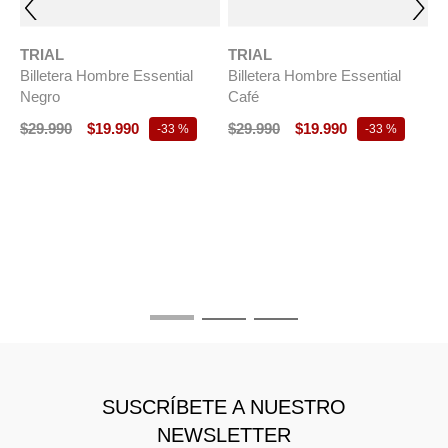
TRIAL
TRIAL
Billetera Hombre Essential
Billetera Hombre Essential
Negro
Café
$
29
.
990
$
19
.
990
$
29
.
990
$
19
.
990
-
33 %
-
33 %
T
B
C
$
SUSCRÍBETE A NUESTRO
NEWSLETTER