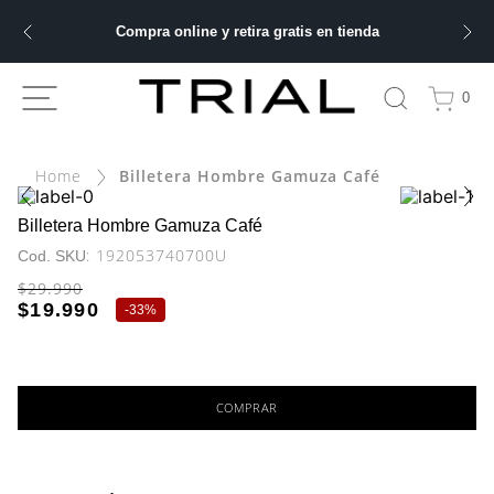
Compra online y retira gratis en tienda
ÁS BUSCADOS
0
bre
Billetera Hombre Gamuza Café
ery
Billetera Hombre Gamuza Café
:
192053740700U
$
29
.
990
 hombre
$
19
.
990
-
33%
ble
COMPRAR