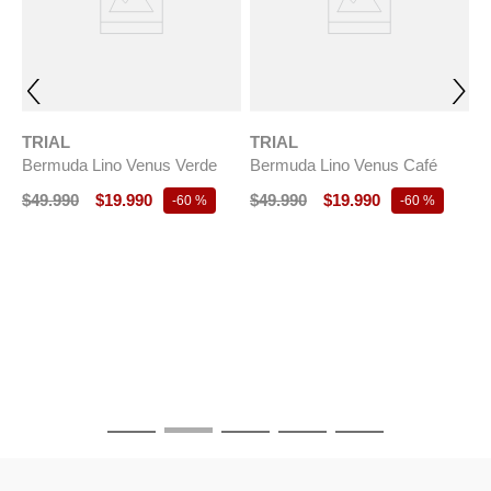
TRIAL
TRIAL
Bermuda Lino Venus Verde
Bermuda Lino Venus Café
$
49
.
990
$
19
.
990
$
49
.
990
$
19
.
990
-
60 %
-
60 %
T
B
M
$