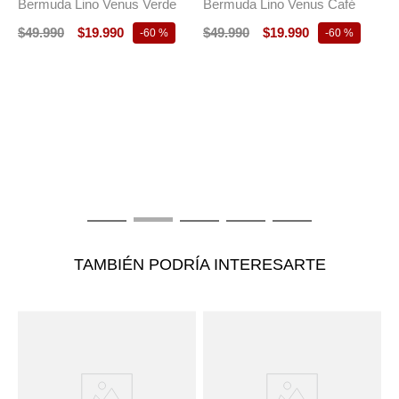
Bermuda Lino Venus Verde
Bermuda Lino Venus Café
$
49
.
990
$
19
.
990
$
49
.
990
$
19
.
990
-
60 %
-
60 %
T
B
M
$
TAMBIÉN PODRÍA INTERESARTE