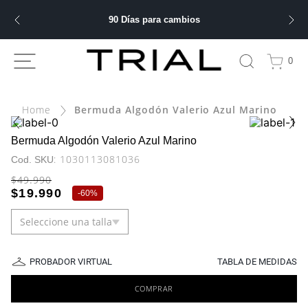
90 Días para cambios
ÁS BUSCADOS
0
Bermuda Algodón Valerio Azul Marino
bre
ery
Bermuda Algodón Valerio Azul Marino
:
1030113081036
$
49
.
990
$
19
.
990
-
60%
 hombre
Seleccione una talla
ble
PROBADOR VIRTUAL
TABLA DE MEDIDAS
COMPRAR