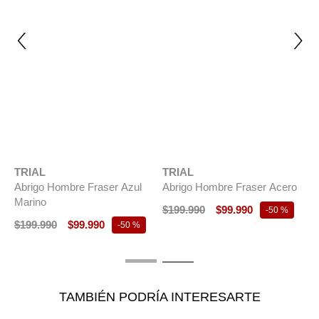
escribirnos por Whatsapp o al mail
servicioalcliente@grupombo.com
ÚLTIMAS TALLAS
ÚLTIMAS TALLAS
TRIAL
TRIAL
Abrigo Hombre Fraser Azul
Abrigo Hombre Fraser Acero
Marino
$
199
.
990
$
99
.
990
-
50 %
$
199
.
990
$
99
.
990
-
50 %
T
A
$
TAMBIÉN PODRÍA INTERESARTE