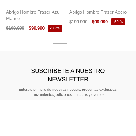
$
Esta página utiliza cookies y otr
tecnologías para que podamos me
SUSCRÍBETE A NUESTRO
experiencia en nuestro sitio. El s
navegando en originalpenguin.cl 
NEWSLETTER
que estás de acuerdo con el uso
Entérate primero de nuestras noticias, preventas exclusivas,
lanzamientos, ediciones limitadas y eventos
Acepto