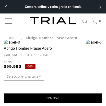
Compra online y retira gratis en tienda
ÁS BUSCADOS
0
ery
Abrigo Hombre Fraser Acero
bre
Abrigo Hombre Fraser Acero
:
1010103887050
$
199
.
990
ble
$
99
.
990
-
50%
Seleccione una talla
 hombre
GUÍA DE TALLAS
COMPRAR