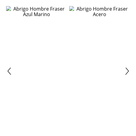
ÚLTIMAS TALLAS
ÚLTIMAS TALLAS
TRIAL
TRIAL
Abrigo Hombre Fraser Azul
Abrigo Hombre Fraser Acero
Marino
$
199
.
990
$
99
.
990
-
50 %
$
199
.
990
$
99
.
990
-
50 %
T
A