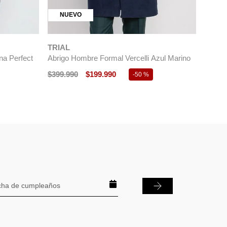
NUEVO
TRIAL
na Perfect
Abrigo Hombre Formal Vercelli Azul Marino
$
399
.
990
$
199
.
990
-
50 %