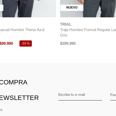
NUEVO
TRIAL
asual Hombre Thena Azul
Traje Hombre Formal Regular La
Gris
$
99
.
990
$
299
.
990
-
33 %
 COMPRA
NEWSLETTER
os.