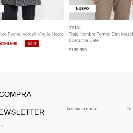
NUEVO
TRIAL
re Formal Vercelli Virgilio Negro
Traje Hombre Formal Slim Mezc
Executive Café
$
199
.
990
-
50 %
$
199
.
990
 COMPRA
NEWSLETTER
os.