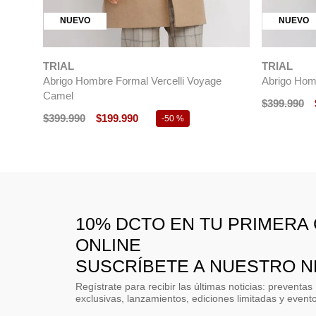
NUEVO
NUEVO
TRIAL
TRIAL
Abrigo Hombre Formal Vercelli Voyage
Abrigo Homb
Camel
$
399
.
990
$
399
.
990
$
199
.
990
-
50 %
10% DCTO EN TU PRIMERA
ONLINE
SUSCRÍBETE A NUESTRO 
Regístrate para recibir las últimas noticias: preventas
exclusivas, lanzamientos, ediciones limitadas y event