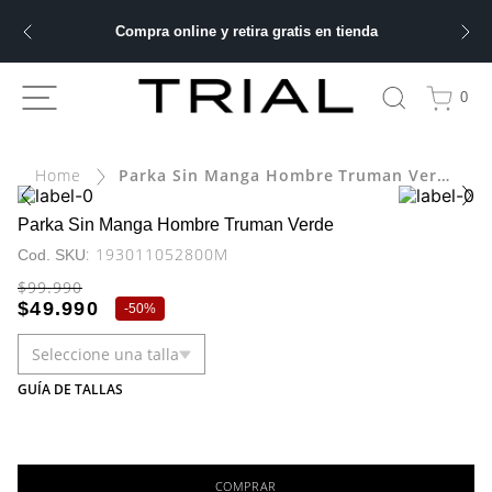
Compra online y retira gratis en tienda
ÁS BUSCADOS
0
Parka Sin Manga Hombre Truman Verde
bre
ery
Parka Sin Manga Hombre Truman Verde
:
193011052800M
$
99
.
990
$
49
.
990
-
50%
 hombre
Seleccione una talla
ble
GUÍA DE TALLAS
COMPRAR