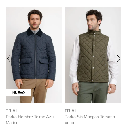
NUEVO
TRIAL
TRIAL
T
Parka Hombre Telmo Azul
Parka Sin Mangas Tomáso
P
Marino
Verde
T