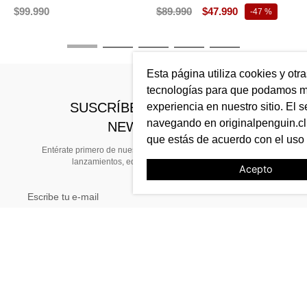
$
99
.
990
$
89
.
990
$
47
.
990
$
-
47 %
Esta página utiliza cookies y otr
tecnologías para que podamos me
SUSCRÍBETE A NUESTRO
experiencia en nuestro sitio. El s
navegando en originalpenguin.cl 
NEWSLETTER
que estás de acuerdo con el uso
Entérate primero de nuestras noticias, preventas exclusivas,
lanzamientos, ediciones limitadas y eventos
Acepto