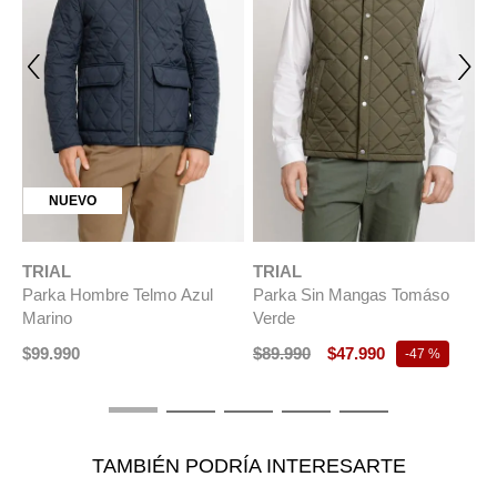
NUEVO
TRIAL
TRIAL
T
Parka Hombre Telmo Azul
Parka Sin Mangas Tomáso
P
Marino
Verde
T
$
99
.
990
$
89
.
990
$
47
.
990
$
-
47 %
TAMBIÉN PODRÍA INTERESARTE