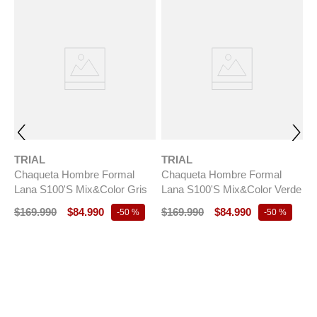
TRIAL
TRIAL
Chaqueta Hombre Formal
Chaqueta Hombre Formal
Lana S100'S Mix&Color Gris
Lana S100'S Mix&Color Verde
$
169
.
990
$
84
.
990
$
169
.
990
$
84
.
990
-
50 %
-
50 %
T
C
E
$