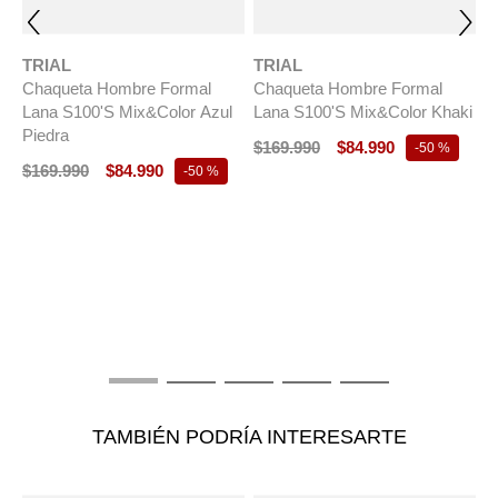
TRIAL
TRIAL
Chaqueta Hombre Formal
Chaqueta Hombre Formal
Lana S100'S Mix&Color Azul
Lana S100'S Mix&Color Khaki
Piedra
$
169
.
990
$
84
.
990
-
50 %
$
169
.
990
$
84
.
990
-
50 %
T
C
ct
L
M
$
TAMBIÉN PODRÍA INTERESARTE