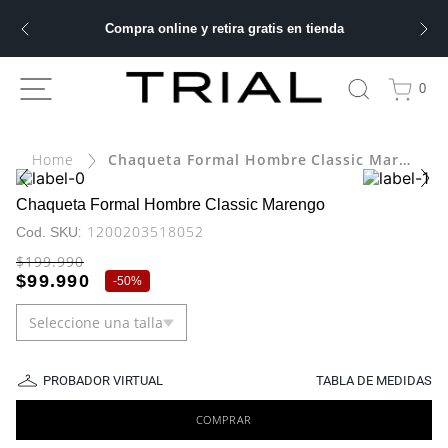
Compra online y retira gratis en tienda
ÁS BUSCADOS
0
ery
Chaqueta Formal Hombre Classic Marengo
bre
Chaqueta Formal Hombre Classic Marengo
:
1200203518052
ble
$
199
.
990
$
99
.
990
-
50%
Seleccione una talla
 hombre
PROBADOR VIRTUAL
TABLA DE MEDIDAS
COMPRAR