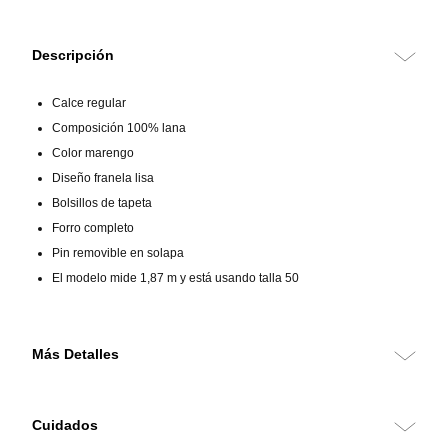
Descripción
Calce regular
Composición 100% lana
Color marengo
Diseño franela lisa
Bolsillos de tapeta
Forro completo
Pin removible en solapa
El modelo mide 1,87 m y está usando talla 50
Más Detalles
Chaqueta 100% lana de calce regular, confeccionada en franela lisa
que ofrece suavidad, abrigo ligero y una estructura elegante. Su color
Cuidados
marengo aporta un sello distintivo y sofisticado, ideal para completar
conjuntos formales con una propuesta contemporánea.