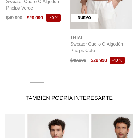
ÚLTIMAS TALLAS
TRIAL
TRIAL
godón
Tejido Hombre Phelps Rojo
Tejido Hombre Peter Beig
$
49
.
990
$
29
.
990
$
59
.
990
$
35
.
990
-
40 %
-
40 %
-
40 %
TAMBIÉN PODRÍA INTERESARTE