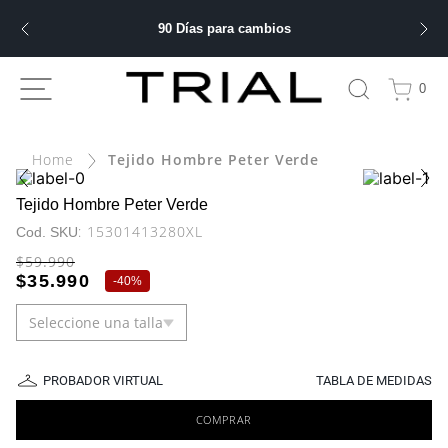
90 Días para cambios
ÁS BUSCADOS
0
ery
Tejido Hombre Peter Verde
bre
Tejido Hombre Peter Verde
:
15301413280XL
ble
$
59
.
990
$
35
.
990
-
40%
Seleccione una talla
 hombre
PROBADOR VIRTUAL
TABLA DE MEDIDAS
COMPRAR