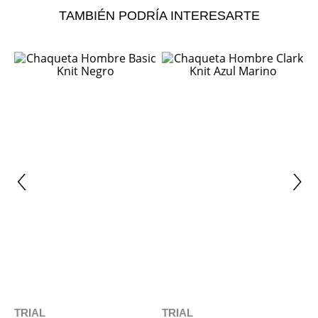
TAMBIÉN PODRÍA INTERESARTE
ÚLTIMAS TALLAS
NUEVO
TRIAL
TRIAL
Chaqueta Hombre Basic Knit
Chaqueta Hombre Clark Knit
Negro
Azul Marino
$
129
.
990
$
77
.
990
$
149
.
990
-
40 %
T