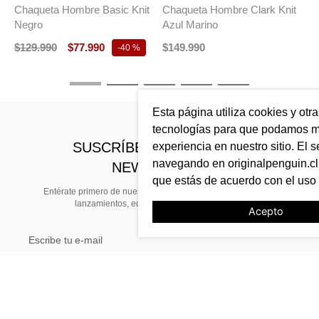
r
C
A
$
Esta página utiliza cookies y otr
tecnologías para que podamos me
SUSCRÍBETE A NUESTRO
experiencia en nuestro sitio. El s
navegando en originalpenguin.cl 
NEWSLETTER
que estás de acuerdo con el uso
Entérate primero de nuestras noticias, preventas exclusivas,
lanzamientos, ediciones limitadas y eventos
Acepto