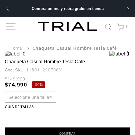
Compra online y retira gratis en tienda
ÁS BUSCADOS
0
bre
Chaqueta Casual Hombre Tesla Café
ery
Chaqueta Casual Hombre Tesla Café
:
118011290700M
$
149
.
990
 hombre
$
74
.
990
-
50%
Seleccione una talla
ble
GUÍA DE TALLAS
COMPRAR