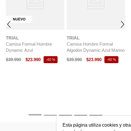
NUEVO
TRIAL
TRIAL
Camisa Formal Hombre
Camisa Hombre Formal
Dynamic Azul
Algodón Dynamic Azul Marino
$
39
.
990
$
23
.
990
$
39
.
990
$
23
.
990
-
40 %
-
40 %
T
C
C
$
Esta página utiliza cookies y otr