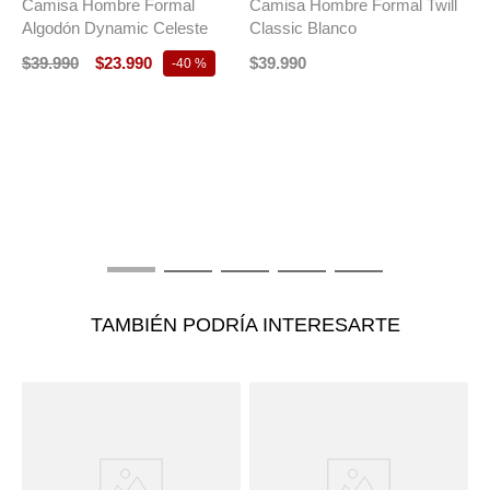
Camisa Hombre Formal
Camisa Hombre Formal Twill
Algodón Dynamic Celeste
Classic Blanco
$
39
.
990
$
23
.
990
$
39
.
990
-
40 %
T
C
I
$
TAMBIÉN PODRÍA INTERESARTE