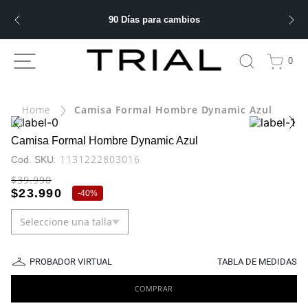
90 Días para cambios
ÁS BUSCADOS
0
bre
Camisa Formal Hombre Dynamic Azul
ery
Camisa Formal Hombre Dynamic Azul
:
1131222803016
$
39
.
990
 hombre
$
23
.
990
-
40%
Seleccione una talla
ble
PROBADOR VIRTUAL
TABLA DE MEDIDAS
COMPRAR