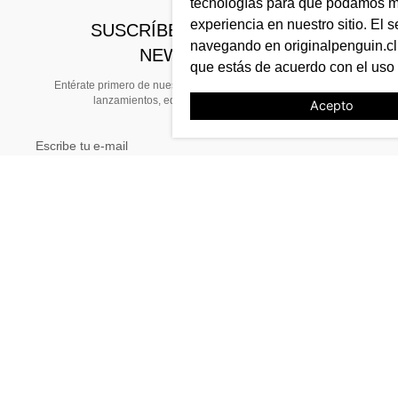
tecnologías para que podamos me
experiencia en nuestro sitio. El s
SUSCRÍBETE A NUESTRO
navegando en originalpenguin.cl 
NEWSLETTER
que estás de acuerdo con el uso
Entérate primero de nuestras noticias, preventas exclusivas,
lanzamientos, ediciones limitadas y eventos
Acepto
TE AYUDAMOS
Tiendas