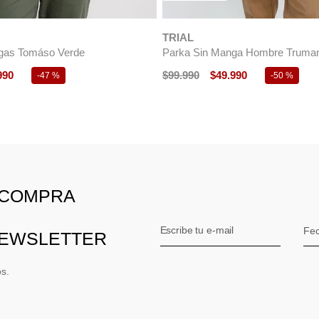
TRIAL
bre Travis Azul Marino
Parka Hombre Travis Beige
$
74
.
990
$
149
.
990
$
74
.
990
-
50 %
-
50 
 COMPRA
NEWSLETTER
os.