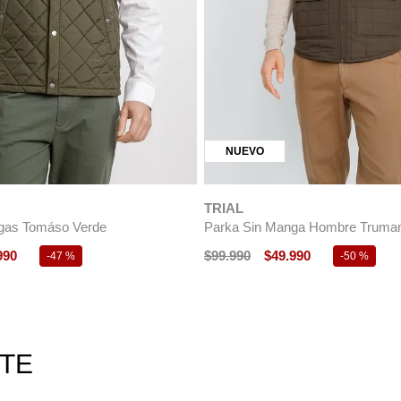
NUEVO
TRIAL
Travis Azul Marino
Parka Hombre Travis Beige
.
990
$
149
.
990
$
74
.
990
-
50 %
-
50 %
RTE