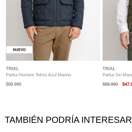
NUEVO
TRIAL
Parka Hombre Telmo Café
NUEVO
$
99
.
990
TRIAL
Parka Hombre 
$
149
.
990
$
74
TAMBIÉN PODRÍA INTERESA