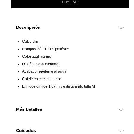
COMPRAR
Descripción
Calce slim
Composición 100% poliéster
Color azul marino
Diseño liso acolchado
Acabado repelente al agua
Cotelé en cuello interior
El modelo mide 1,87 m y está usando talla M
Más Detalles
Parka 100% poliéster de calce slim, con diseño acolchado y
tecnología water repellent que ofrece protección contra la
Cuidados
humedad y el viento. Su color azul marino aporta un estilo