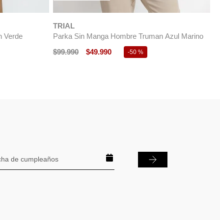
$
99
.
990
%