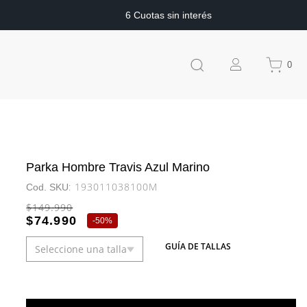
6 Cuotas sin interés
0
Parka Hombre Travis Azul Marino
:
193011038100M
$
149
.
990
$
74
.
990
-
50%
GUÍA DE TALLAS
Seleccione una talla