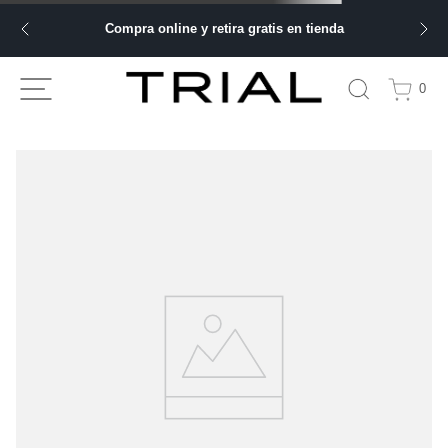
Compra online y retira gratis en tienda
0
TU BÚSQUEDA NO ARROJÓ NINGÚN
RESULTADO
Comprueba los términos de búsqueda y vuelve a intentarlo.
Haz tu búsqueda