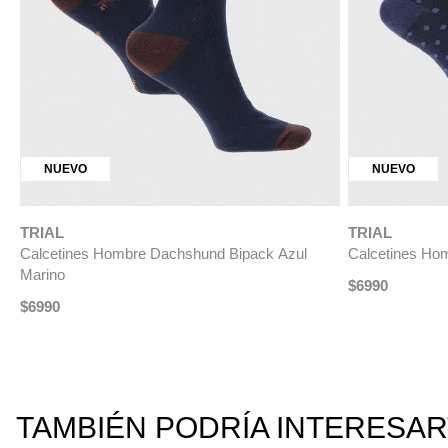
TRIAL
Calcetines Hom
NUEVO
$
14
.
990
TRIAL
Calcetines Formal Hombre Beige
$
6990
TAMBIÉN PODRÍA INTERESA