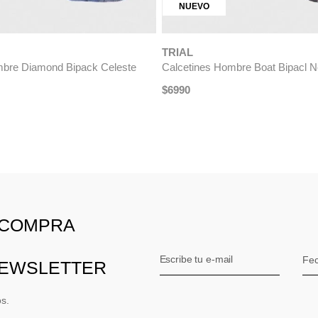
bre Tripack Verde
Calcetines Hombre Futball Bipac
$
6990
 COMPRA
NEWSLETTER
os.