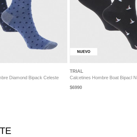
NUEVO
TRIAL
bre Tripack Verde
Calcetines Hombre Futball Bipac
$
6990
RTE