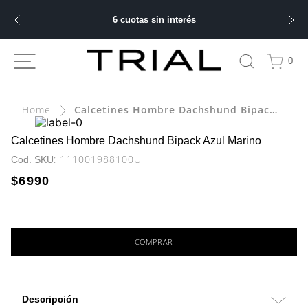
6 cuotas sin interés
ÁS BUSCADOS
0
bre
Calcetines Hombre Dachshund Bipack Azul Marino
ery
Calcetines Hombre Dachshund Bipack Azul Marino
:
111001988100U
$
6990
 hombre
ble
COMPRAR
Descripción