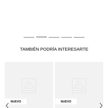
T
C
M
$
TAMBIÉN PODRÍA INTERESARTE
NUEVO
NUEVO