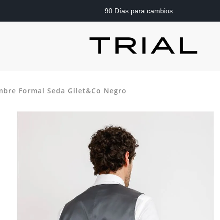
90 Días para cambios
mbre Formal Seda Gilet&Co Negro