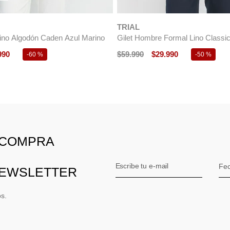
$
49
.
990
$
24
.
990
-
50 %
 COMPRA
NEWSLETTER
os.