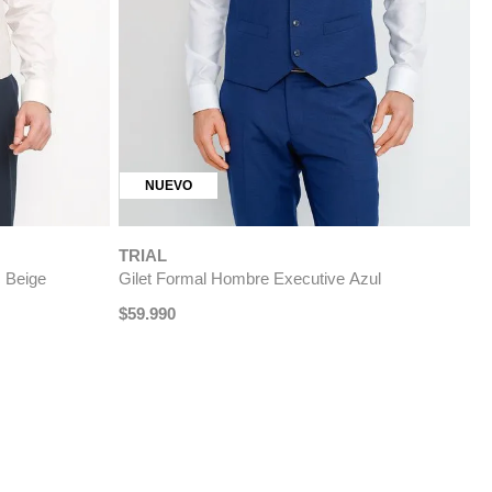
TRIAL
T
Azulino
Gilet Hombre Formal Graduación Beige
G
$
49
.
990
$
24
.
990
$
-
50 %