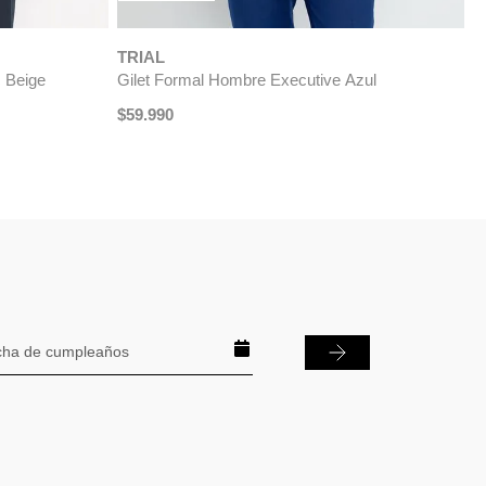
$
49
.
990
$
24
.
990
$
-
50 %