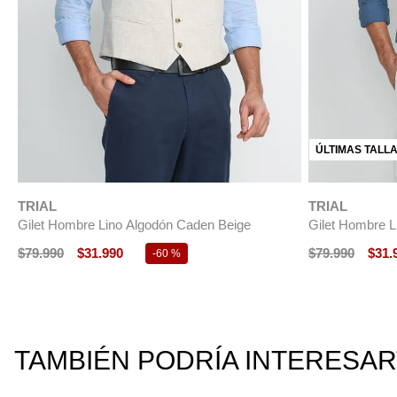
NUEVO
NUEVO
TRIAL
TRIAL
Gilet Hombre Formal Seda Gilet&Co Azul Marino
Gilet Hombre 
$
129
.
990
$
129
.
990
TAMBIÉN PODRÍA INTERESA