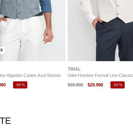
TRIAL
Formal Seda Gilet&Co Negro
Gilet Hombre Formal Graduación 
$
49
.
990
$
24
.
990
-
50 %
RTE