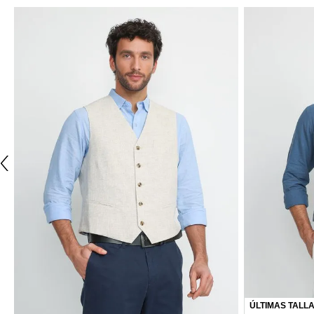
NUEVO
NUEVO
TRIAL
TRIAL
Gilet Hombre Formal Seda Gilet&Co Azul Marino
Gilet Hombre 