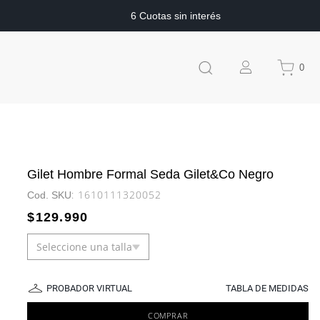
6 Cuotas sin interés
0
Gilet Hombre Formal Seda Gilet&Co Negro
:
1610111320052
$
129
.
990
Seleccione una talla
PROBADOR VIRTUAL
TABLA DE MEDIDAS
COMPRAR