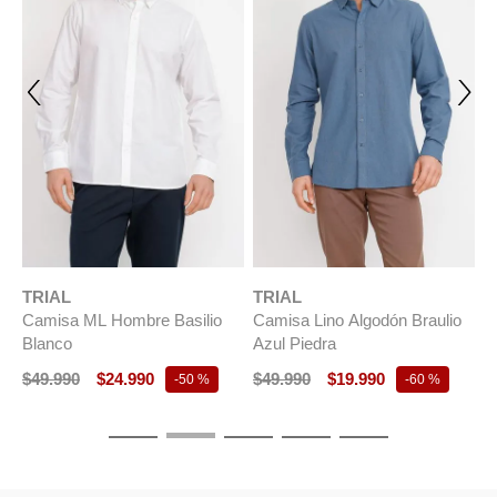
TRIAL
TRIAL
T
Camisa ML Hombre Basilio
Camisa Lino Algodón Braulio
C
Blanco
Azul Piedra
B
$
49
.
990
$
24
.
990
$
49
.
990
$
19
.
990
$
-
50 %
-
60 %