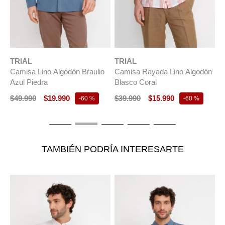
TRIAL
TRIAL
T
Camisa Lino Algodón Braulio
Camisa Rayada Lino Algodón
C
Azul Piedra
Blasco Coral
G
$
49
.
990
$
19
.
990
$
39
.
990
$
15
.
990
$
-
60 %
-
60 %
TAMBIÉN PODRÍA INTERESARTE