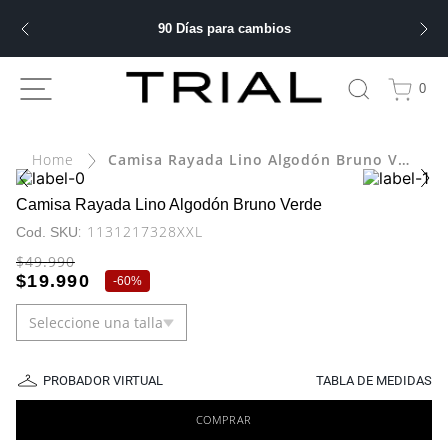
90 Días para cambios
ÁS BUSCADOS
0
bre
Camisa Rayada Lino Algodón Bruno Verde
ery
Camisa Rayada Lino Algodón Bruno Verde
:
1131217328XXL
$
49
.
990
 hombre
$
19
.
990
-
60%
Seleccione una talla
ble
PROBADOR VIRTUAL
TABLA DE MEDIDAS
COMPRAR