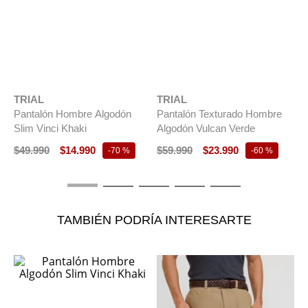
TRIAL
TRIAL
Pantalón Hombre Algodón
Pantalón Texturado Hombre
Slim Vinci Khaki
Algodón Vulcan Verde
$
49
.
990
$
14
.
990
$
59
.
990
$
23
.
990
-
70 %
-
60 %
T
P
A
$
TAMBIÉN PODRÍA INTERESARTE