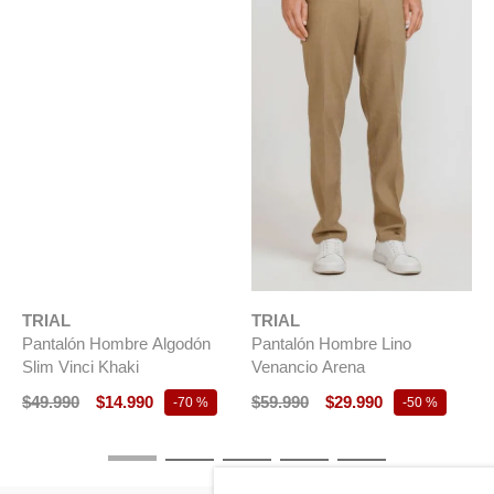
TRIAL
Pantalón Hombre Algodón
Slim Vinci Khaki
$
49
.
990
$
14
.
990
-
70 %
TRIAL
T
Pantalón Hombre Lino
P
Venancio Arena
V
$
59
.
990
$
29
.
990
$
-
50 %