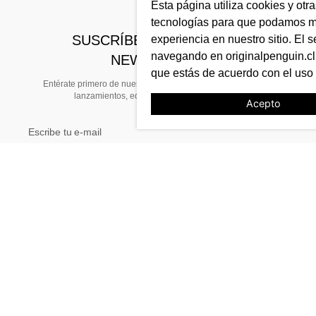
Esta página utiliza cookies y otr
tecnologías para que podamos me
SUSCRÍBETE A NUESTRO
experiencia en nuestro sitio. El s
navegando en originalpenguin.cl 
NEWSLETTER
que estás de acuerdo con el uso
Entérate primero de nuestras noticias, preventas exclusivas,
lanzamientos, ediciones limitadas y eventos
Acepto
TE AYUDAMOS
Tiendas