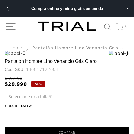
Compra online y retira gratis en tienda
ÁS BUSCADOS
0
bre
Pantalón Hombre Lino Venancio Gris Claro
ery
Pantalón Hombre Lino Venancio Gris Claro
:
1400171220042
$
59
.
990
 hombre
$
29
.
990
-
50%
Seleccione una talla
ble
GUÍA DE TALLAS
COMPRAR