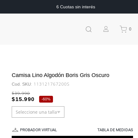
6 Cuotas sin interés
0
Camisa Lino Algodón Boris Gris Oscuro
:
113121767200S
$
39
.
990
$
15
.
990
-
60%
Seleccione una talla
PROBADOR VIRTUAL
TABLA DE MEDIDAS