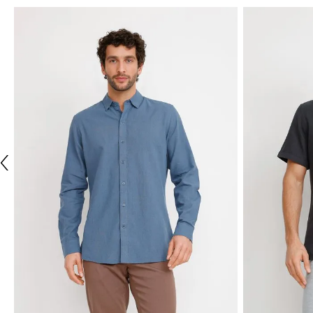
NUEVO
TRIAL
TRIAL
Camisa Cuadros Algodón Baudilio Coral
Camisa Cotelé