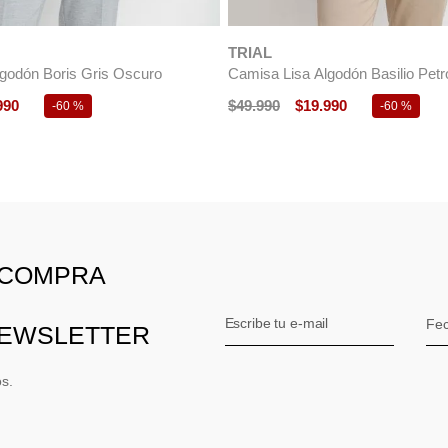
490
$
39
.
990
$
15
.
990
-
50 %
-
60 %
 COMPRA
NEWSLETTER
os.