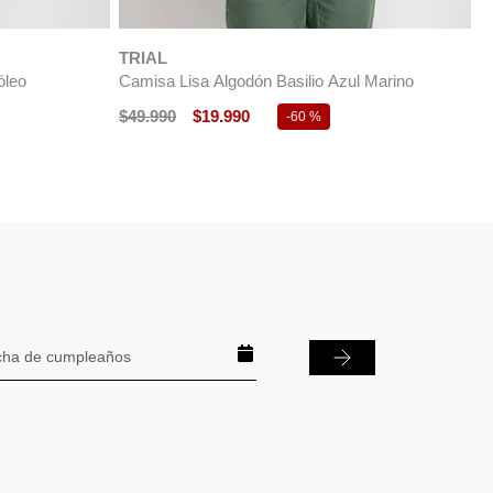
$
39
.
990
$
15
.
990
$
-
60 %