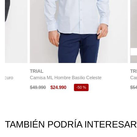
NUEVO
TRIAL
TRIAL
Camisa ML Hombre Basilio Celeste
Camisa Cotelé
$
49
.
990
$
24
.
990
$
54
.
990
$
27
.
-
50 %
TAMBIÉN PODRÍA INTERESA