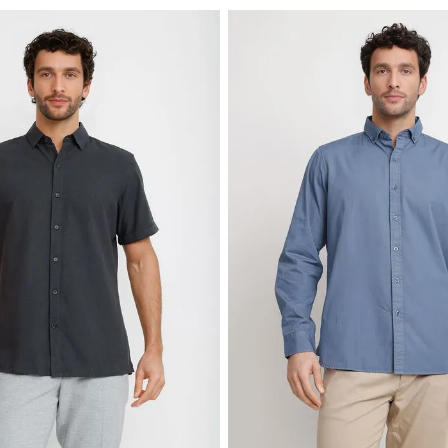
ÚLTIMAS TALLAS
TRIAL
 ML Hombre Burgos Azul Marino
Camisa Lino Algodón Boris Crud