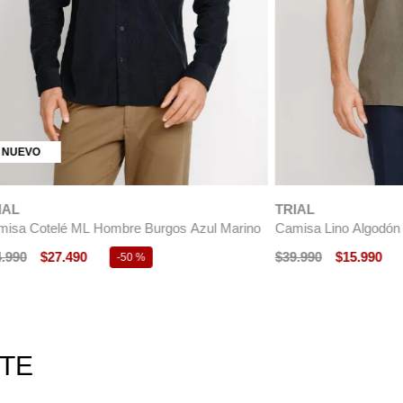
TRIAL
 ML Hombre Burgos Azul Marino
Camisa Lino Algodón Boris Verde
490
$
39
.
990
$
15
.
990
-
50 %
-
60 %
RTE