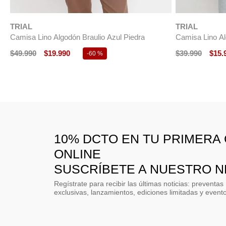
$
49
.
990
$
29
.
990
$
54
.
990
$
27
.
-
40 %
10% DCTO EN TU PRIMERA
ONLINE
SUSCRÍBETE A NUESTRO 
Regístrate para recibir las últimas noticias: preventas
exclusivas, lanzamientos, ediciones limitadas y event