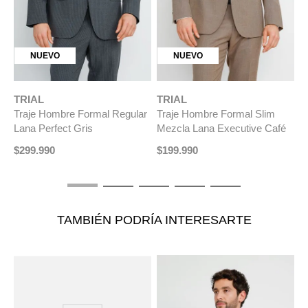
NUEVO
NUEVO
TRIAL
TRIAL
T
Traje Hombre Formal Regular
Traje Hombre Formal Slim
T
Lana Perfect Gris
Mezcla Lana Executive Café
A
$
299
.
990
$
199
.
990
$
TAMBIÉN PODRÍA INTERESARTE