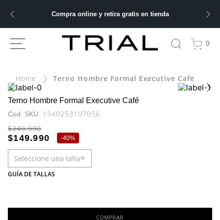
Compra online y retira gratis en tienda
ÁS BUSCADOS
0
ery
Terno Hombre Formal Executive Café
bre
Terno Hombre Formal Executive Café
:
1540253107056
ble
$
249
.
990
$
149
.
990
-
40%
Seleccione una talla
 hombre
GUÍA DE TALLAS
COMPRAR