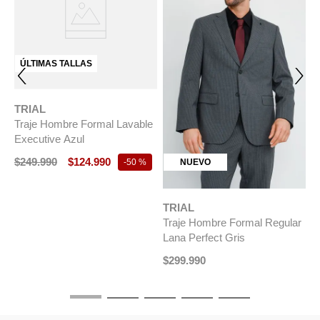
ÚLTIMAS TALLAS
TRIAL
Traje Hombre Formal Lavable
Executive Azul
$
249
.
990
$
124
.
990
NUEVO
-
50 %
TRIAL
T
Traje Hombre Formal Regular
T
Lana Perfect Gris
A
$
299
.
990
$