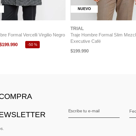
NUEVO
TRIAL
re Formal Vercelli Virgilio Negro
Traje Hombre Formal Slim Mezc
Executive Café
$
199
.
990
-
50 %
$
199
.
990
 COMPRA
NEWSLETTER
os.