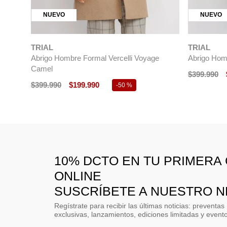
NUEVO
NUEVO
TRIAL
TRIAL
Abrigo Hombre Formal Vercelli Voyage
Abrigo Homb
Camel
$
399
.
990
$
399
.
990
$
199
.
990
-
50 %
10% DCTO EN TU PRIMERA
ONLINE
SUSCRÍBETE A NUESTRO 
Regístrate para recibir las últimas noticias: preventas
exclusivas, lanzamientos, ediciones limitadas y event