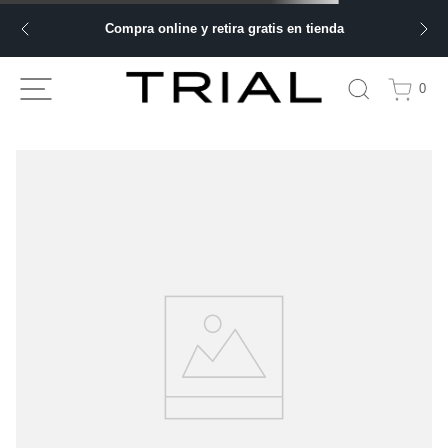
Compra online y retira gratis en tienda
0
TU BÚSQUEDA NO ARROJÓ NINGÚN
RESULTADO
Comprueba los términos de búsqueda y vuelve a intentarlo.
Haz tu búsqueda