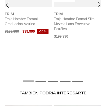
TRIAL
TRIAL
Traje Hombre Formal
Traje Hombre Formal Slim
Graduación Azulino
Mezcla Lana Executive
Petróleo
$
199
.
990
$
99
.
990
-
50 %
$
199
.
990
T
T
E
$
TAMBIÉN PODRÍA INTERESARTE