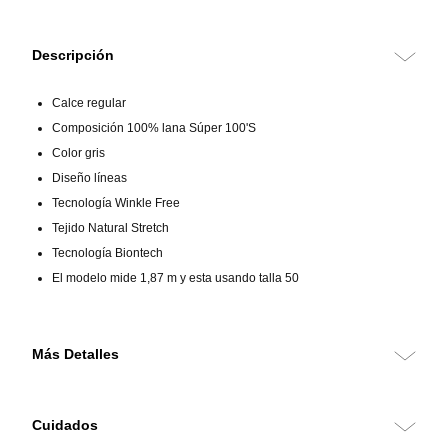
Descripción
Calce regular
Composición 100% lana Súper 100'S
Color gris
Diseño líneas
Tecnología Winkle Free
Tejido Natural Stretch
Tecnología Biontech
El modelo mide 1,87 m y esta usando talla 50
Más Detalles
Traje formal Travel para hombre, hecho en 100% lana Súper 100’S,
ideal para quienes buscan confort y estilo en movimiento. Su calce
Cuidados
regular ofrece comodidad sin perder estructura, mientras el diseño de
líneas en color gris entrega un look versátil. Incorpora tecnología