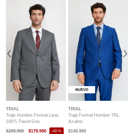
NUEVO
TRIAL
TRIAL
T
Traje Hombre Formal Lana
Traje Formal Hombre TRL
T
100'S Travel Gris
Azulino
L
$
299
.
990
$
179
.
990
$
149
.
990
$
-
40 %