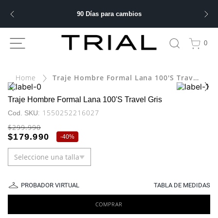
90 Días para cambios
ÁS BUSCADOS
0
Traje Hombre Formal Lana 100'S Travel Gris
bre
ery
Traje Hombre Formal Lana 100'S Travel Gris
:
1550252216027
$
299
.
990
$
179
.
990
-
40%
 hombre
Seleccione una talla
ble
PROBADOR VIRTUAL
TABLA DE MEDIDAS
COMPRAR