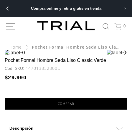
Compra online y retira gratis en tienda
ÁS BUSCADOS
0
ery
Pochet Formal Hombre Seda Liso Classic Verde
bre
Pochet Formal Hombre Seda Liso Classic Verde
:
147013832800U
$
29
.
990
ble
 hombre
COMPRAR
Descripción