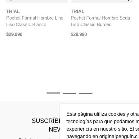
TRIAL
TRIAL
Pochet Formal Hombre Lino
Pochet Formal Hombre Seda
Liso Classic Blanco
Liso Classic Burdeo
$
29
.
990
$
29
.
990
T
a
P
L
$
Esta página utiliza cookies y otr
SUSCRÍBETE A NUESTRO
tecnologías para que podamos me
NEWSLETTER
experiencia en nuestro sitio. El s
navegando en originalpenguin.cl 