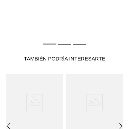
T
a
P
L
$
TAMBIÉN PODRÍA INTERESARTE