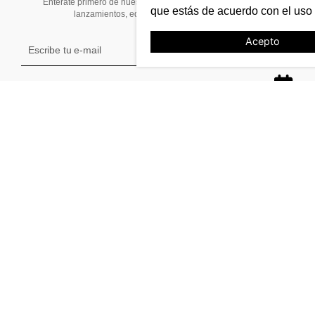
Entérate primero de nuestras noticias, preventas exclusivas,
que estás de acuerdo con el uso
lanzamientos, ediciones limitadas y eventos
Acepto
TE AYUDAMOS
Tiendas
Stock
Cambios y devoluciones