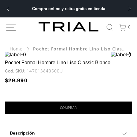
Compra online y retira gratis en tienda
ÁS BUSCADOS
0
ery
Pochet Formal Hombre Lino Liso Classic Blanco
bre
Pochet Formal Hombre Lino Liso Classic Blanco
:
147013840500U
ble
$
29
.
990
 hombre
COMPRAR
Descripción