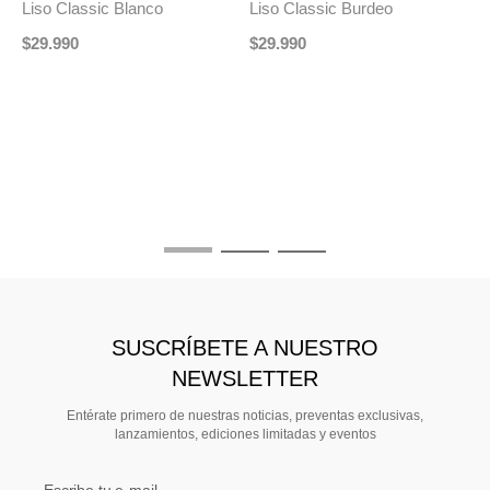
Liso Classic Burdeo
$
29
.
990
TRIAL
Pochet Formal Hombre L
Liso Classic Azul Marino
$
29
.
990
SUSCRÍBETE A NUESTRO
NEWSLETTER
Entérate primero de nuestras noticias, preventas exclusivas,
lanzamientos, ediciones limitadas y eventos