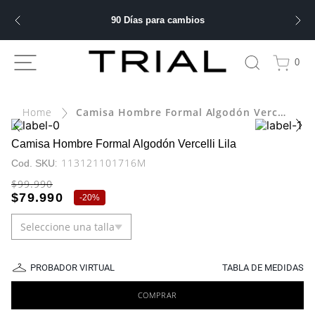
90 Días para cambios
ÁS BUSCADOS
0
ery
Camisa Hombre Formal Algodón Vercelli Lila
bre
Camisa Hombre Formal Algodón Vercelli Lila
:
113121101716M
ble
$
99
.
990
$
79
.
990
-
20%
Seleccione una talla
 hombre
PROBADOR VIRTUAL
TABLA DE MEDIDAS
COMPRAR