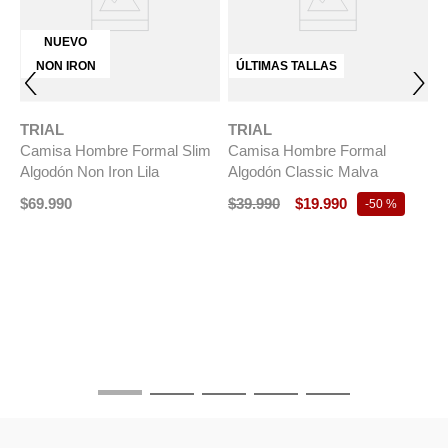
NUEVO
NON IRON
ÚLTIMAS TALLAS
TRIAL
TRIAL
Camisa Hombre Formal Slim
Camisa Hombre Formal
Algodón Non Iron Lila
Algodón Classic Malva
$
69
.
990
$
39
.
990
$
19
.
990
-
50 %
T
C
P
$