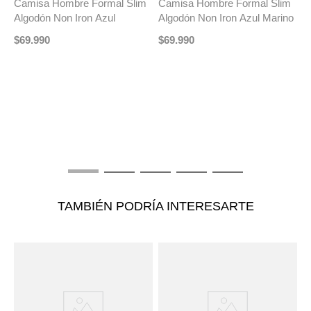
Camisa Hombre Formal Slim
Camisa Hombre Formal Slim
Algodón Non Iron Azul
Algodón Non Iron Azul Marino
$
69
.
990
$
69
.
990
T
C
G
$
TAMBIÉN PODRÍA INTERESARTE