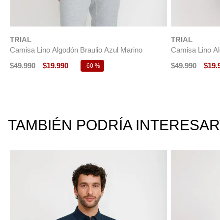
Camisa Lino Algodón Boris Gris Oscuro
Camisa Lisa Al
$
39
.
990
$
15
.
990
$
49
.
990
$
19
.
-
60 %
TAMBIÉN PODRÍA INTERESA