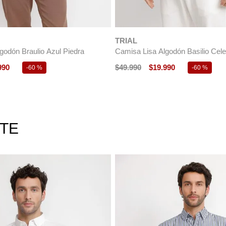
godón Basilio Azul Marino
Camisa ML Hombre Basilio Gris
990
$
49
.
990
$
39
.
990
-
60 %
-
20 %
RTE