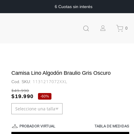
6 Cuotas sin interés
0
Camisa Lino Algodón Braulio Gris Oscuro
:
1131217072XXL
$
49
.
990
$
19
.
990
-
60%
Seleccione una talla
PROBADOR VIRTUAL
TABLA DE MEDIDAS