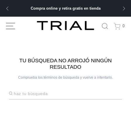
Compra online y retira gratis en tienda
ÁS BUSCADOS
0
bre
ery
TU BÚSQUEDA NO ARROJÓ NINGÚN
RESULTADO
Comprueba los términos de búsqueda y vuelve a intentarlo.
 hombre
Haz tu búsqueda
ble