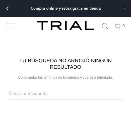
Compra online y retira gratis en tienda
ÁS BUSCADOS
0
ery
bre
TU BÚSQUEDA NO ARROJÓ NINGÚN
RESULTADO
ble
Comprueba los términos de búsqueda y vuelve a intentarlo.
Haz tu búsqueda
 hombre