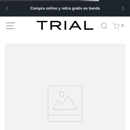
Compra online y retira gratis en tienda
0
TU BÚSQUEDA NO ARROJÓ NINGÚN
RESULTADO
Comprueba los términos de búsqueda y vuelve a intentarlo.
Haz tu búsqueda