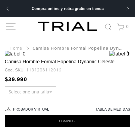
Compra online y retira gratis en tienda
ÁS BUSCADOS
0
Camisa Hombre Formal Popelina Dynamic Celeste
bre
ery
Camisa Hombre Formal Popelina Dynamic Celeste
:
1131208112016
$
39
.
990
Seleccione una talla
 hombre
ble
PROBADOR VIRTUAL
TABLA DE MEDIDAS
COMPRAR