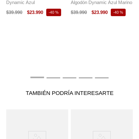
Dynamic Azul
Algodón Dynamic Azul Marino
$
39
.
990
$
23
.
990
$
39
.
990
$
23
.
990
-
40 %
-
40 %
T
C
A
$
TAMBIÉN PODRÍA INTERESARTE