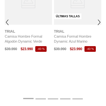
ÚLTIMAS TALLAS
TRIAL
TRIAL
Camisa Hombre Formal
Camisa Formal Hombre
Algodón Dynamic Verde
Dynamic Azul Marino
$
39
.
990
$
23
.
990
$
39
.
990
$
23
.
990
-
40 %
-
40 %
T
C
D
$