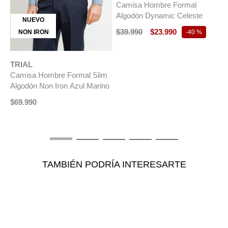
Camisa Hombre Formal
Algodón Dynamic Celeste
NUEVO
$
39
.
990
$
23
.
990
NON IRON
-
40 %
TRIAL
T
Camisa Hombre Formal Slim
C
Algodón Non Iron Azul Marino
R
T
$
69
.
990
$
TAMBIÉN PODRÍA INTERESARTE