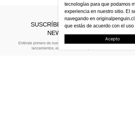
tecnologías para que podamos me
experiencia en nuestro sitio. El s
navegando en originalpenguin.cl 
SUSCRÍBETE A NUESTRO
que estás de acuerdo con el uso
NEWSLETTER
Acepto
Entérate primero de nuestras noticias, preventas exclusivas,
lanzamientos, ediciones limitadas y eventos
TE AYUDAMOS