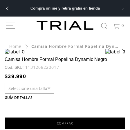
Compra online y retira gratis en tienda
ÁS BUSCADOS
0
Camisa Hombre Formal Popelina Dynamic Negro
bre
Camisa Hombre Formal Popelina Dynamic Negro
:
1131208220017
ery
$
39
.
990
Seleccione una talla
 hombre
GUÍA DE TALLAS
COMPRAR