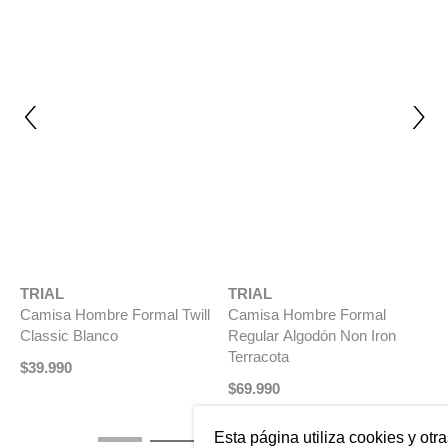
NUEVO
NON IRON
TRIAL
TRIAL
Camisa Hombre Formal Twill
Camisa Hombre Formal
Classic Blanco
Regular Algodón Non Iron
Terracota
$
39
.
990
$
69
.
990
T
n
C
D
$
Esta página utiliza cookies y otr