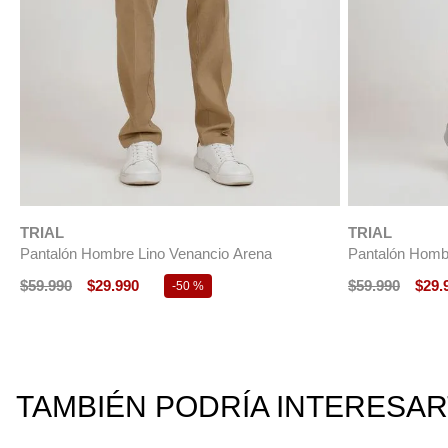
ÚLTIMAS TALL
TRIAL
TRIAL
Pantalón Hombre Lino Venancio Azul Marino
Pantalón Chin
$
59
.
990
$
29
.
990
$
49
.
990
$
19
.
-
50 %
TAMBIÉN PODRÍA INTERESA