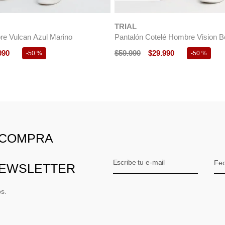
990
$
49
.
990
$
24
.
990
-
40 %
-
50 %
 COMPRA
NEWSLETTER
os.