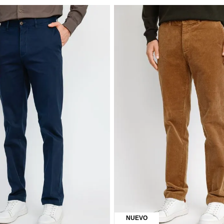
AS
ÚLTIMAS TALLAS
TRIAL
re Vinci Chino Marengo
Pantalón Hombre Vulcan Beige