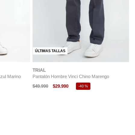
ÚLTIMAS TALLAS
TRIAL
T
Pantalón Hombre Algodón Vinci Verde
P
$
49
.
990
$
24
.
990
$
-
50 %