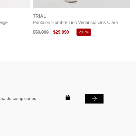
$
59
.
990
$
29
.
990
$
-
50 %