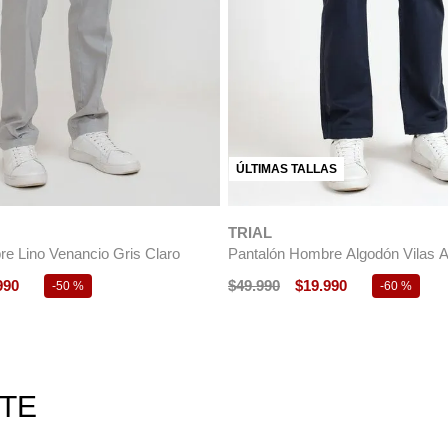
AS
ÚLTIMAS TALLAS
TRIAL
o Hombre Algodón Vinci Crudo
Pantalón Algodón Europe Beige
990
$
79
.
990
$
59
.
990
-
60 %
-
25 %
RTE