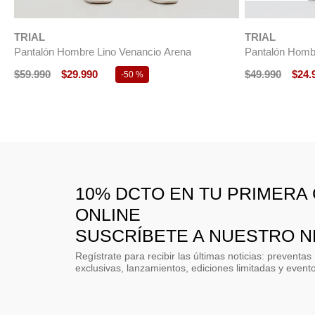
$
49
.
990
$
19
.
990
$
49
.
990
$
29
.
-
60 %
10% DCTO EN TU PRIMERA
ONLINE
SUSCRÍBETE A NUESTRO 
Regístrate para recibir las últimas noticias: preventas
exclusivas, lanzamientos, ediciones limitadas y event