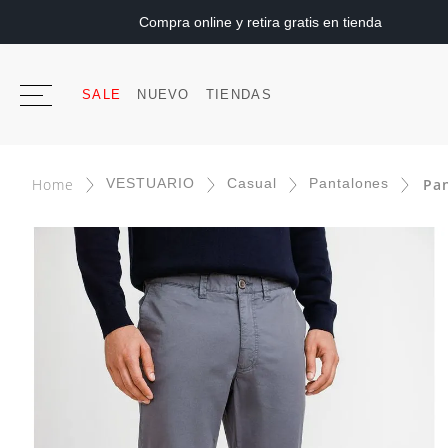
Compra online y retira gratis en tienda
SALE
NUEVO
TIENDAS
VESTUARIO
Casual
Pantalones
Pa