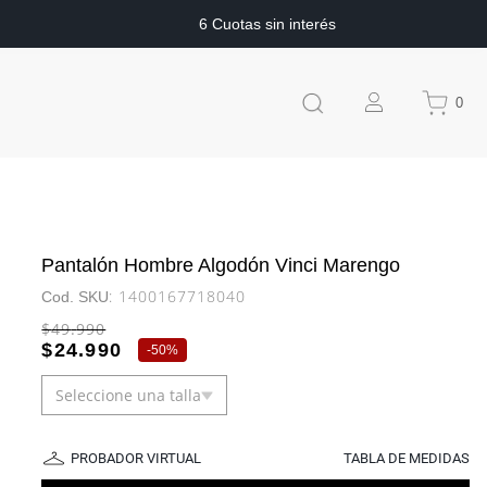
6 Cuotas sin interés
0
Pantalón Hombre Algodón Vinci Marengo
:
1400167718040
$
49
.
990
$
24
.
990
-
50%
Seleccione una talla
PROBADOR VIRTUAL
TABLA DE MEDIDAS