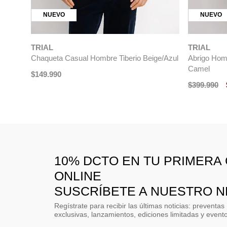
NUEVO
NUEVO
TRIAL
TRIAL
Chaqueta Casual Hombre Tiberio Beige/Azul
Abrigo Homb
Camel
$
149
.
990
$
399
.
990
10% DCTO EN TU PRIMERA
ONLINE
SUSCRÍBETE A NUESTRO 
Regístrate para recibir las últimas noticias: preventas
exclusivas, lanzamientos, ediciones limitadas y event