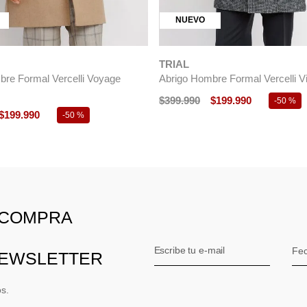
NUEVO
TRIAL
re Formal Vercelli Voyage
Abrigo Hombre Formal Vercelli Vi
$
399
.
990
$
199
.
990
-
50 %
$
199
.
990
-
50 %
 COMPRA
NEWSLETTER
os.