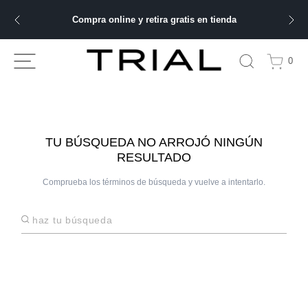
Compra online y retira gratis en tienda
ÁS BUSCADOS
0
bre
ery
TU BÚSQUEDA NO ARROJÓ NINGÚN
RESULTADO
Comprueba los términos de búsqueda y vuelve a intentarlo.
 hombre
Haz tu búsqueda
ble