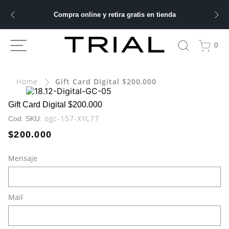
Compra online y retira gratis en tienda
ÁS BUSCADOS
0
ery
Gift Card Digital $200.000
bre
Gift Card Digital $200.000
:
ogc-157-XYL77
ble
$
200
.
000
Mensaje
 hombre
Mail