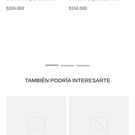
$
200
.
000
$
150
.
000
O
G
$
TAMBIÉN PODRÍA INTERESARTE