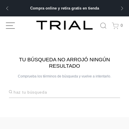
Compra online y retira gratis en tienda
ÁS BUSCADOS
0
bre
ery
TU BÚSQUEDA NO ARROJÓ NINGÚN
RESULTADO
Comprueba los términos de búsqueda y vuelve a intentarlo.
 hombre
Haz tu búsqueda
ble