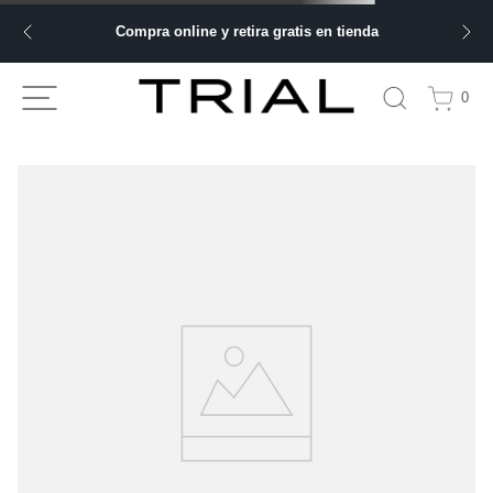
Compra online y retira gratis en tienda
0
TU BÚSQUEDA NO ARROJÓ NINGÚN
RESULTADO
Comprueba los términos de búsqueda y vuelve a intentarlo.
Haz tu búsqueda